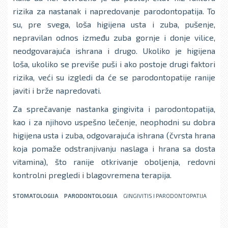
rizika za nastanak i napredovanje parodontopatija. To
su, pre svega, loša higijena usta i zuba, pušenje,
nepravilan odnos između zuba gornje i donje vilice,
neodgovarajuća ishrana i drugo. Ukoliko je higijena
loša, ukoliko se previše puši i ako postoje drugi faktori
rizika, veći su izgledi da će se parodontopatije ranije
javiti i brže napredovati.
Za sprečavanje nastanka gingivita i parodontopatija,
kao i za njihovo uspešno lečenje, neophodni su dobra
higijena usta i zuba, odgovarajuća ishrana (čvrsta hrana
koja pomaže odstranjivanju naslaga i hrana sa dosta
vitamina), što ranije otkrivanje obolјenja, redovni
kontrolni pregledi i blagovremena terapija.
STOMATOLOGIJA
PARODONTOLOGIJA
GINGIVITIS I PARODONTOPATIJA