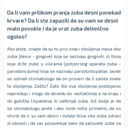
Da li vam prilikom pranja zuba desni ponekad
krvare? Da li ste zapazili da su vam se desni
malo povukle i da je vrat zuba delimično
ogoleo?
Ako jeste, znajte da su to prvi znaci obolјenja mesa oko
zuba (desni - gingive) koja se nazivaju gingiviti, ili tkiva
koja drže zube u vilicama (potpornog aparata zuba -
parodoncijuma) koja se nazivaju parodontopatije. Javite
se odmah stomatologu da on proveri da li zaista imate
ta obolјenja. Zašto? Zato što ova obolјenja postepeno
napreduju i mogu da dovedu do rasklaćenja a na kraju i
do gubitka (ispadanja ili vađenja) zuba. Još bolјe je da
se stomatologu javite i ako niste ništa primetili, da on
utvrdi da li su vam desni i ostala tkiva oko zuba zdravi
ili oboleli i da vas posavetuje kako da sačuvate zube za