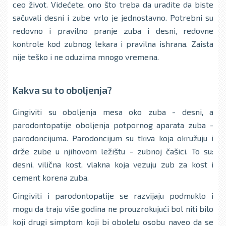
ceo život. Videćete, ono što treba da uradite da biste
sačuvali desni i zube vrlo je jednostavno. Potrebni su
redovno i pravilno pranje zuba i desni, redovne
kontrole kod zubnog lekara i pravilna ishrana. Zaista
nije teško i ne oduzima mnogo vremena.
Kakva su to oboljenja?
Gingiviti su obolјenja mesa oko zuba - desni, a
parodontopatije obolјenja potpornog aparata zuba -
parodoncijuma. Parodoncijum su tkiva koja okružuju i
drže zube u njihovom ležištu - zubnoj čašici. To su:
desni, vilična kost, vlakna koja vezuju zub za kost i
cement korena zuba.
Gingiviti i parodontopatije se razvijaju podmuklo i
mogu da traju više godina ne prouzrokujući bol niti bilo
koji drugi simptom koji bi obolelu osobu naveo da se