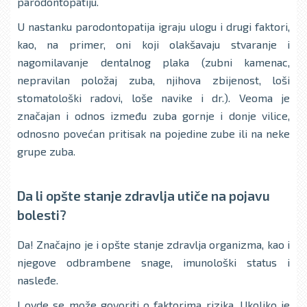
parodontopatiju.
U nastanku parodontopatija igraju ulogu i drugi faktori,
kao, na primer, oni koji olakšavaju stvaranje i
nagomilavanje dentalnog plaka (zubni kamenac,
nepravilan položaj zuba, njihova zbijenost, loši
stomatološki radovi, loše navike i dr.). Veoma je
značajan i odnos između zuba gornje i donje vilice,
odnosno povećan pritisak na pojedine zube ili na neke
grupe zuba.
Da li opšte stanјe zdravlja utiče na pojavu
bolesti?
Da! Značajno je i opšte stanje zdravlјa organizma, kao i
njegove odbrambene snage, imunološki status i
nasleđe.
I ovde se može govoriti o faktorima rizika. Ukoliko je