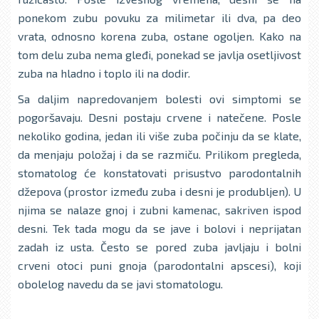
ponekom zubu povuku za milimetar ili dva, pa deo
vrata, odnosno korena zuba, ostane ogolјen. Kako na
tom delu zuba nema gleđi, ponekad se javlјa osetlјivost
zuba na hladno i toplo ili na dodir.
Sa dalјim napredovanjem bolesti ovi simptomi se
pogoršavaju. Desni postaju crvene i natečene. Posle
nekoliko godina, jedan ili više zuba počinju da se klate,
da menjaju položaj i da se razmiču. Prilikom pregleda,
stomatolog će konstatovati prisustvo parodontalnih
džepova (prostor između zuba i desni je produblјen). U
njima se nalaze gnoj i zubni kamenac, sakriven ispod
desni. Tek tada mogu da se jave i bolovi i neprijatan
zadah iz usta. Često se pored zuba javlјaju i bolni
crveni otoci puni gnoja (parodontalni apscesi), koji
obolelog navedu da se javi stomatologu.