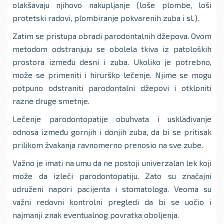
olakšavaju njihovo nakuplјanje (loše plombe, loši
protetski radovi, plombiranje pokvarenih zuba i sl.).
Zatim se pristupa obradi parodontalnih džepova. Ovom
metodom odstranjuju se obolela tkiva iz patoloških
prostora između desni i zuba. Ukoliko je potrebno,
može se primeniti i hirurško lečenje. Nјime se mogu
potpuno odstraniti parodontalni džepovi i otkloniti
razne druge smetnje.
Lečenje parodontopatije obuhvata i usklađivanje
odnosa između gornjih i donjih zuba, da bi se pritisak
prilikom žvakanja ravnomerno prenosio na sve zube.
Važno je imati na umu da ne postoji univerzalan lek koji
može da izleči parodontopatiju. Zato su značajni
udruženi napori pacijenta i stomatologa. Veoma su
važni redovni kontrolni pregledi da bi se uočio i
najmanji znak eventualnog povratka obolјenja.