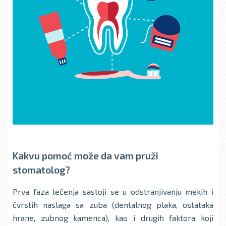
Kakvu pomoć može da vam pruži
stomatolog?
Prva faza lečenja sastoji se u odstranjivanju mekih i
čvrstih naslaga sa zuba (dentalnog plaka, ostataka
hrane, zubnog kamenca), kao i drugih faktora koji