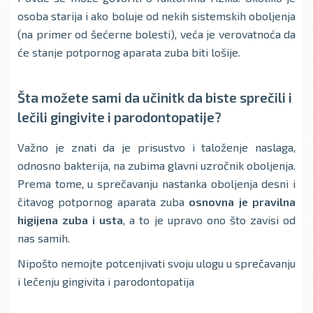
osoba starija i ako boluje od nekih sistemskih obolјenja
(na primer od šećerne bolesti), veća je verovatnoća da
će stanje potpornog aparata zuba biti lošije.
Šta možete sami da učinitk da biste sprečili i
lečili gingivite i parodontopatije?
Važno je znati da je prisustvo i taloženje naslaga,
odnosno bakterija, na zubima glavni uzročnik oboljenja.
Prema tome, u sprečavanju nastanka oboljenja desni i
čitavog potpornog aparata zuba
osnovna je pravilna
higijena zuba i usta
, a to je upravo ono što zavisi od
nas samih.
Nipošto nemojte potcenjivati svoju ulogu u sprečavanju
i lečenju gingivita i parodontopatija