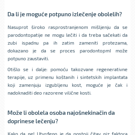
Da li je moguće potpuno izlečenјe obolelih?
Nasuprot široko rasprostranjenom mišlјenju da se
parodontopatije ne mogu lečiti i da treba sačekati da
zubi ispadnu pa ih zatim zameniti protezama,
dokazano je da se proces parodontopmI može
potpuno zaustaviti.
Otišlo se i dalјe: pomoću takozvane regenerativne
terapije, uz primenu koštanih i sintetskih implantata
koji zamenjuju izgublјenu kost, moguće je čak i
nadoknaditi deo razorene vilične kosti.
Može li obolela osoba najošnekinačin da
doprinese lečenјu?
Kako da ne! Utvrđeno je da postoji čitav niz faktora