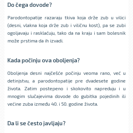
Do čega dovode?
Parodontopatije razaraju tkiva koja drže zub u vilici
(desni, vlakna koja drže zub i viličnu kost), pa se zubi
ogolјavaju i rasklaćuju, tako da na kraju i sam bolesnik
može prstima da ih izvadi.
Kada počinju ova oboljenja?
Obolјenja desni najčešće počinju veoma rano, već u
detinjstvu, a parodontopatije pre dvadesete godine
života. Zatim postepeno i skokovito napreduju i u
mnogim slučajevima dovode do gubitka pojedinih ili
većine zuba između 40. i 50. godine života.
Da li se često javljaju?