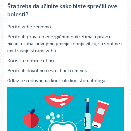
Šta treba da učinite kako biste sprečili ove
bolesti?
Perite zube redovno
Perite ih pravilno energičnim pokretima u pravcu
nicanja zuba, odvojeno gornju i donju vilicu, sa spolјne i
unutrašnje strane zuba
Koristite dobru četkicu
Perite ih dovoljno često, bar tri minuta
Odlazite redovno na kontrolu kod stomatologa