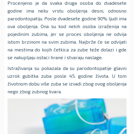
Procenjeno je da svaka druga osoba do dvadesete
godine ima neku vrstu obolјenja desni, odnosno
parodontopatiju. Posle dvadesete godine 90% lјudi ima
ova obolјenja. Ona su kod nekih osoba izraženija na
pojedinim zubima, jer se proces obolјenja ne odvija
istom brzinom na svim zubima. Najbrže će se odvijati
na mestima do kojih četkica za zube teže dolazi i gde
se nakuplјaju ostaci hrane i stvaraju naslage.
Istraživanja su pokazala da su parodontopatije glavni
uzrok gubitka zuba posle 45. godine života. U tom
životnom dobu više zuba se izvadi zbog ovog obolјenja
nego zbog zubnog kvara.