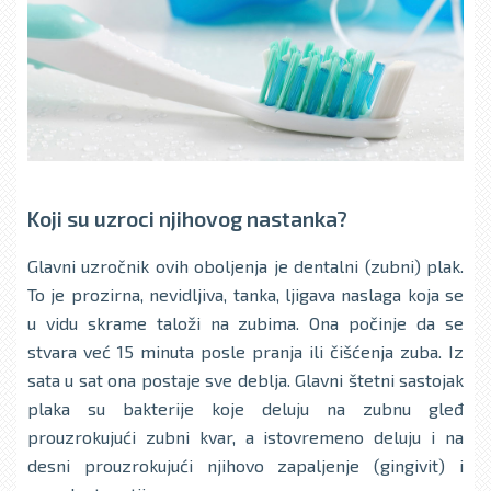
Koji su uzroci njihovog nastanka?
Glavni uzročnik ovih obolјenja je dentalni (zubni) plak.
To je prozirna, nevidlјiva, tanka, lјigava naslaga koja se
u vidu skrame taloži na zubima. Ona počinje da se
stvara već 15 minuta posle pranja ili čišćenja zuba. Iz
sata u sat ona postaje sve deblјa. Glavni štetni sastojak
plaka su bakterije koje deluju na zubnu gleđ
prouzrokujući zubni kvar, a istovremeno deluju i na
desni prouzrokujući njihovo zapalјenje (gingivit) i