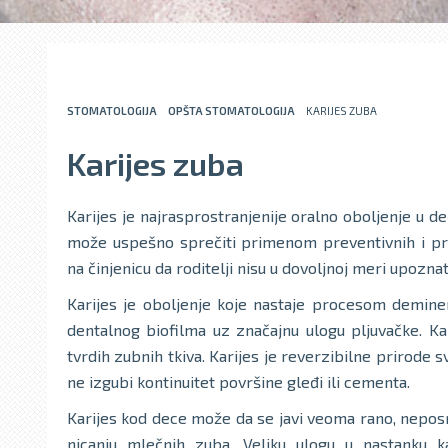
STOMATOLOGIJA
OPŠTA STOMATOLOGIJA
KARIJES ZUBA
Karijes zuba
Karijes je najrasprostranjenije oralno oboljenje u deč
može uspešno sprečiti primenom preventivnih i prof
na činjenicu da roditelji nisu u dovoljnoj meri upoz
Karijes je oboljenje koje nastaje procesom deminera
dentalnog biofilma uz značajnu ulogu pljuvačke. Ka
tvrdih zubnih tkiva. Karijes je reverzibilne prirode 
ne izgubi kontinuitet površine gleđi ili cementa.
Karijes kod dece može da se javi veoma rano, nepo
nicanju mlečnih zuba. Veliku ulogu u nastanku ka