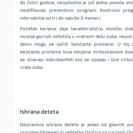
do četiri godine, neophodna je još jedna poseta sto
modifikovao preventivni program. Kontrolni preg
intervalima od tri do najviše 6 meseci.
Početak karijesa daje karakterističnu kliničku sli
nicanja gornjih sekutića u vratnom delu zuba, nepo
desni mogu se uočiti beličaste promene. U toj 
beličasta promena biva obojena mrkozelenom boj
se stvaraju mikrokaviteti koji se spajaju i šire cirku
vrata zuba.
Ishrana deteta
Nepravilna ishrana deteta je jedan od glavnih pre
prirodna (dojenje) ili veštačka (bočica sa cuclom).