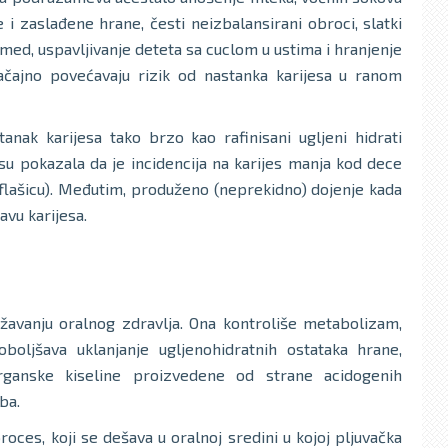
 i zaslađene hrane, česti neizbalansirani obroci, slatki
med, uspavljivanje deteta sa cuclom u ustima i hranjenje
čajno povećavaju rizik od nastanka karijesa u ranom
nak karijesa tako brzo kao rafinisani ugljeni hidrati
 su pokazala da je incidencija na karijes manja kod dece
flašicu). Međutim, produženo (neprekidno) dojenje kada
avu karijesa.
žavanju oralnog zdravlja. Ona kontroliše metabolizam,
boljšava uklanjanje ugljenohidratnih ostataka hrane,
rganske kiseline proizvedene od strane acidogenih
ba.
ces, koji se dešava u oralnoj sredini u kojoj pljuvačka