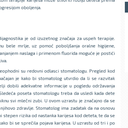
ogresijom oboljenja.
ijagnostika je od izuzetnog značaja za uspeh terapije.
umu bele mrlje, uz pomoć poboljšanja oralne higijene,
klanjanjem naslaga i primenom fluorida moguće je postići
iva.
neophodni su redovni odlasci stomatologu. Pregled kod
ačajan je kako bi stomatolog utvrdio da li se razvitak
itelji dobili adekvatne informacije u pogledu održavanja
. Sledeća poseta stomatologu treba da usledi kada dete
niknu svi mlečni zubi. U ovom uzrastu je značajno da se
i njihovo zdravlje. Stomatolog ima zadatak da na osnovu
stepen rizika od nastanka karijesa kod deteta, te da se
ko bi se sprečila pojava karijesa. U uzrastu od tri i po