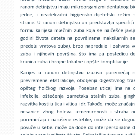
ranom detinjstvu imaju mikroorganizmi dentalnog bi
jedne, i neadekvatni higijensko-dijetetski režim
strane. U ranom detinjstvu on predstavlja specifič
formu karijesa mlečnih zuba koja se najčešće javlj
godini života deteta na površinama maksilarnih se
predelu vratova zuba), brzo napreduje i zahvata ve
zuba i njihovih površina, što ima za posledicu de
krunica zuba i brojne lokalne i opšte komplikacije.
Karijes u ranom detinjstvu izaziva poremećaj i
prevremene ekstrakcije, oboljenja digestivnog trak
opšteg fizičkog razvoja. Poseban uticaj ima na 
infekcije, oštećenja zametaka stalnih zuba, gingi
razvitka kostiju lica i vilica i dr. Takođe, može znača
nesanice zbog bolova, uznemirenosti i straha od 
poremećaja i narušene estetike, može da se dogodi
povuče u sebe, može da dođe do interpersonalne disk
celokupnog kvaliteta života. Psihološka trauma prili