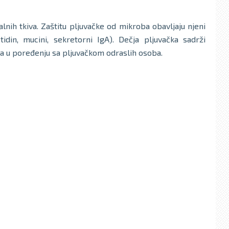
nih tkiva. Zaštitu pljuvačke od mikroba obavljaju njeni
stidin, mucini, sekretorni IgA). Dečja pljuvačka sadrži
na u poređenju sa pljuvačkom odraslih osoba.