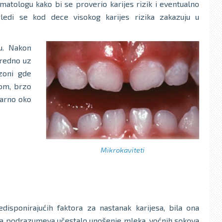
matologu kako bi se proverio karijes rizik i eventualno
ledi se kod dece visokog karijes rizika zakazuju u
ku. Nakon
sredno uz
zoni gde
om, brzo
larno oko
Mikrokaviteti
disponirajućih faktora za nastanak karijesa, bila ona
 Ona podrazumeva učestalo unošenje mleka, voćnih sokova