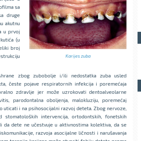
ofilma sa
 sa druge
nu akutnu
a u prvoj
kutića (u
liki broj
strukciju
Karijes zuba
shrane zbog zubobolje i/ili nedostatka zuba usled
ta, česte pojave respiratornih infekcija i poremećaja
oralno zdravlje jer može uzrokovati dentoalveolarne
vitis, parodontalna oboljenja, malokluziju, poremećaj
jno uticati i na psihosocijalni razvoj deteta. Zbog nervoze,
stomatoloških intervencija, ortodontskih, fonetskih
 da dete ne učestvuje u aktivnostima kolektiva, da se
omunikacije, razvoja asocijalne ličnosti i narušavanja
kom terapije karijesa može stvoriti fobiju deteta prema