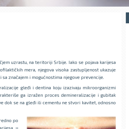
jem uzrastu, na teritoriji Srbije. Iako se pojava karijesa
ilaktičkih mera, njegova visoka zastupljenost ukazuje
nati sa značajem i mogućnostima njegove prevencije.
lizacije gleđi i dentina koju izazivaju mikroorganizmi
rakteriše ga izražen proces demineralizacije i gubitak
sve dok se na gleđi ili cementu ne stvori kavitet, odnosno
sredno po
rijesa u