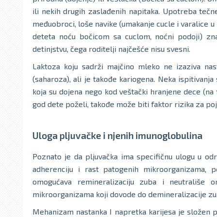
ili nekih drugih zaslađenih napitaka. Upotreba tečne
međuobroci, loše navike (umakanje cucle i varalice u 
deteta noću bočicom sa cuclom, noćni podoji) zna
detinjstvu, čega roditelji najčešće nisu svesni.
Laktoza koju sadrži majčino mleko ne izaziva nasta
(saharoza), ali je takođe kariogena. Neka ispitivanja
koja su dojena nego kod veštački hranjene dece (na 
god dete poželi, takođe može biti faktor rizika za poj
Uloga pljuvačke i njenih imunoglobulina
Poznato je da pljuvačka ima specifičnu ulogu u odr
adherenciju i rast patogenih mikroorganizama, po
omogućava remineralizaciju zuba i neutrališe o
mikroorganizama koji dovode do demineralizacije zu
Mehanizam nastanka I napretka karijesa je složen pro