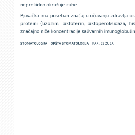
neprekidno okružuje zube.
Pjuvačka ima poseban značaj u očuvanju zdravlja oral
proteini (lizozim, laktoferin, laktoperoksidaza, hi
značajno niže koncentracije salivarnih imunoglobuli
STOMATOLOGIJA
OPŠTA STOMATOLOGIJA
KARIJES ZUBA