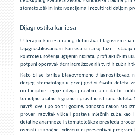
stomatološkim intervencijama i rezultirati daljom pr
Dijagnostika karijesa
U terapiji karijesa ranog detinjstva blagovremena d
Dijagnostikovanjem karijesa u ranoj fazi - stadij
kontrole unošenja ugljenih hidrata, profilaktičkim u
potpuni oporavak demineralizovanih tvrdih zubnih tk
Kako bi se karijes blagovremeno dijagnostikovao, 
dečjeg stomatologa u prvoj godini života deteta zn
orofacijalne regije odvija pravilno, ali i da bi rod
temeljne oralne higijene i pravilne ishrane deteta
navrši dve i po do tri godine, odnosno nakon što iz
proveri razvitak vilica i postava mlečnih zuba, kao 
detaljne anamneze i stomatološkog pregleda proceni 
osmisli i započne individualni preventivni program ka