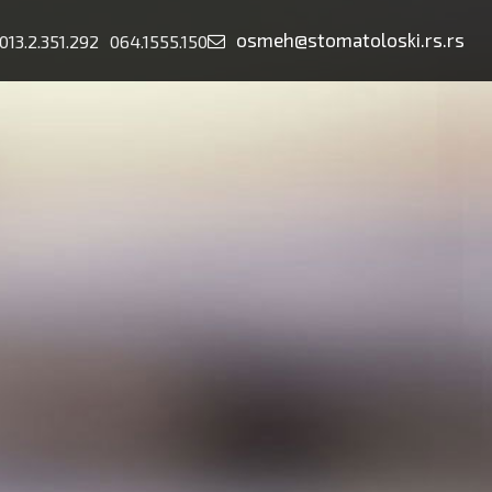
osmeh@stomatoloski.rs.rs
013.2.351.292
064.1555.150