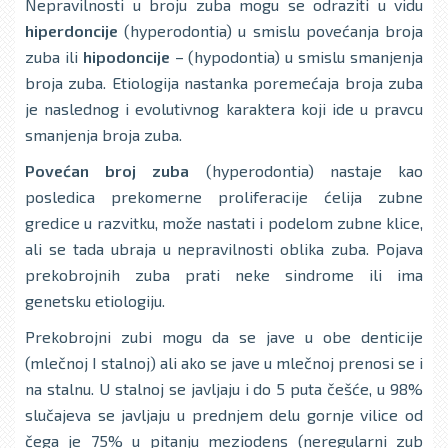
Nepravilnosti u broju zuba mogu se odraziti u vidu
hiperdoncije
(hyperodontia) u smislu povećanja broja
zuba ili
hipodoncije
– (hypodontia) u smislu smanjenja
broja zuba. Etiologija nastanka poremećaja broja zuba
je naslednog i evolutivnog karaktera koji ide u pravcu
smanjenja broja zuba.
Povećan broj zuba
(hyperodontia) nastaje kao
posledica prekomerne proliferacije ćelija zubne
gredice u razvitku, može nastati i podelom zubne klice,
ali se tada ubraja u nepravilnosti oblika zuba. Pojava
prekobrojnih zuba prati neke sindrome ili ima
genetsku etiologiju.
Prekobrojni zubi mogu da se jave u obe denticije
(mlečnoj I stalnoj) ali ako se jave u mlečnoj prenosi se i
na stalnu. U stalnoj se javljaju i do 5 puta češće, u 98%
slučajeva se javljaju u prednjem delu gornje vilice od
čega je 75% u pitanju meziodens (neregularni zub