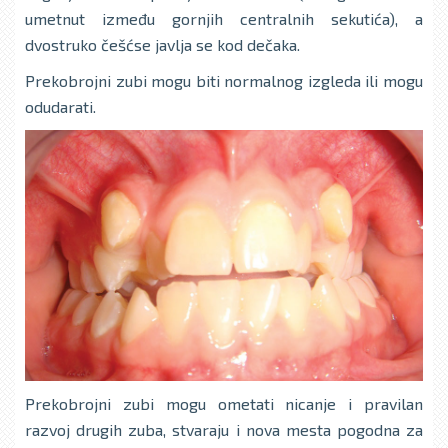
umetnut između gornjih centralnih sekutića), a
dvostruko češćse javlja se kod dečaka.
Prekobrojni zubi mogu biti normalnog izgleda ili mogu
odudarati.
Prekobrojni zubi mogu ometati nicanje i pravilan
razvoj drugih zuba, stvaraju i nova mesta pogodna za