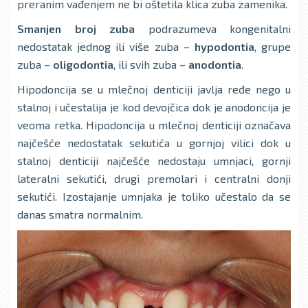
preranim vađenjem ne bi oštetila klica zuba zamenika.
Smanjen broj zuba
podrazumeva kongenitalni
nedostatak jednog ili više zuba –
hypodontia
, grupe
zuba –
oligodontia
, ili svih zuba –
anodontia
.
Hipodoncija se u mlečnoj denticiji javlja ređe nego u
stalnoj i učestalija je kod devojčica dok je anodoncija je
veoma retka. Hipodoncija u mlečnoj denticiji označava
najčešće nedostatak sekutića u gornjoj vilici dok u
stalnoj denticiji najčešće nedostaju umnjaci, gornji
lateralni sekutići, drugi premolari i centralni donji
sekutići. Izostajanje umnjaka je toliko učestalo da se
danas smatra normalnim.