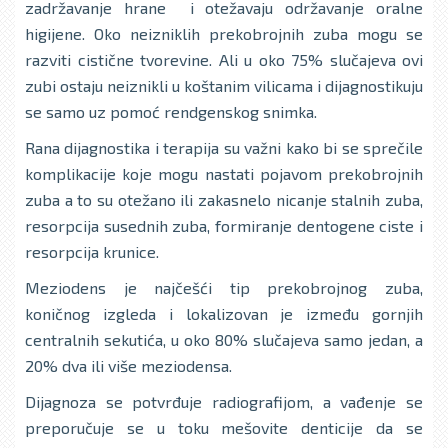
zadržavanje hrane i otežavaju održavanje oralne
higijene. Oko neizniklih prekobrojnih zuba mogu se
razviti cistične tvorevine. Ali u oko 75% slučajeva ovi
zubi ostaju neiznikli u koštanim vilicama i dijagnostikuju
se samo uz pomoć rendgenskog snimka.
Rana dijagnostika i terapija su važni kako bi se sprečile
komplikacije koje mogu nastati pojavom prekobrojnih
zuba a to su otežano ili zakasnelo nicanje stalnih zuba,
resorpcija susednih zuba, formiranje dentogene ciste i
resorpcija krunice.
Meziodens je najčešći tip prekobrojnog zuba,
koničnog izgleda i lokalizovan je između gornjih
centralnih sekutića, u oko 80% slučajeva samo jedan, a
20% dva ili više meziodensa.
Dijagnoza se potvrđuje radiografijom, a vađenje se
preporučuje se u toku mešovite denticije da se