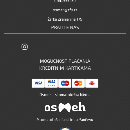
064.1555.150
osmeh@sfp.rs
Žarka Zrenjanina 179
PRATITE NAS
MOGUĆNOST PLAĆANJA
KREDITNIM KARTICAMA
Osmeh - stomatološka klinika
Stomatološki fakultet u Pančevu