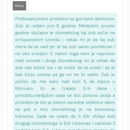
Miloš
Poštovani,imam problem sa gornjom šesticom.
Zub je radjen pre 6 godine. Medjutim prosle
godine slučajno je stomatolog taj zub uočio na
ortopanskom snimku i rekao mi je da taj zub
mora da se vadi jer je taj zub samo plombiran i
na oko sredjen. E nakon toga sam ja napravio
mali snimak i drugi stomatolog mi je rekao da
zub nije toliko los i da može da se uradi i da je
bas blizu sinusa pa ga on ne bi vadio. Zub je
počeo da me kako kad boli tj da kljuca u
februaru to je trajalo 3/4 dana i
prestalo.medjutim sada se bol ponovo javlja a
problem je sto ja tokom naredne sedmice idem
na put a moj stomatolog je na bolovanju
trenutno. Sada ne znam da li bih otišao kod
drugog stomatologa ili bih rizikovao i sačekao 3
nedelje.koje bih lekove eventualno mogao da