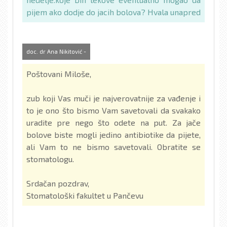
pijem ako dodje do jacih bolova? Hvala unapred
doc. dr Ana Nikitović -
Poštovani Miloše,
zub koji Vas muči je najverovatnije za vađenje i
to je ono što bismo Vam savetovali da svakako
uradite pre nego što odete na put. Za jače
bolove biste mogli jedino antibiotike da pijete,
ali Vam to ne bismo savetovali. Obratite se
stomatologu.
Srdačan pozdrav,
Stomatološki fakultet u Pančevu